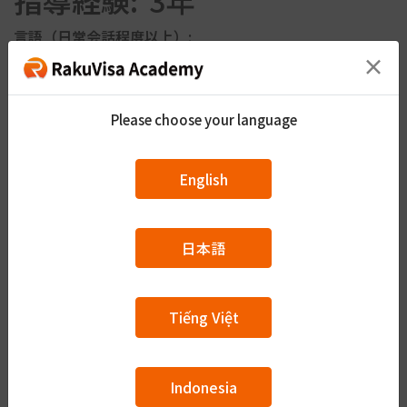
指導経験:
3年
三味線（しゃみせん）←動画（どうが）でひいてます歌（うた）
を歌（うた）うこと 日本酒（にほんしゅ） 着物（きもの）
言語（日常会話程度以上）:
歌舞伎（かぶき）を観（み）ること ヨガやバスケットボール
×
希望の授業スタイル:
楽しい会話
も好きです！
よく知っている地域:
滋賀県, 京都府, 兵庫県
Please choose your language
経験のある仕事:
事務, 営業
みなさんは なにが 好（す）きですか。
指導経験:
3年
English
登壇対応可能内容
日本語
A1（N5~N4）
Tiếng Việt
Indonesia