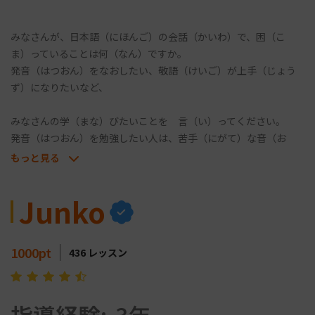
みなさんが、日本語（にほんご）の会話（かいわ）で、困（こ
ま）っていることは何（なん）ですか。
発音（はつおん）をなおしたい、敬語（けいご）が上手（じょう
ず）になりたいなど、
みなさんの学（まな）びたいことを 言（い）ってください。
発音（はつおん）を勉強したい人は、苦手（にがて）な音（お
と）のなおしかたを、教（おし）えします。
もっと見る
自然（しぜん）な 会話（かいわ）ができるようになりますよ。
Junko
おしゃべりしながら、楽（たの）しく勉強（べんきょう）しまし
ょう。
1000
pt
436
レッスン
趣味・特技（しゅみ・とくぎ）