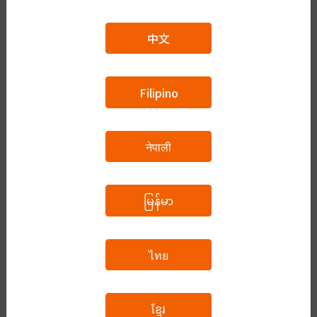
A2（N4~N3）
中文
B1（N3~N2）
Filipino
नेपाली
B2（N2~N1）
မြန်မာ
C1（N1+）
ไทย
ខ្មែរ