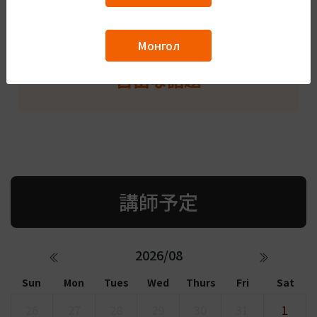
ビジネス
Монгол
自由な話題
講師予定
2026/08
Sun
Mon
Tues
Wed
Thurs
Fri
Sat
26
27
28
29
30
31
1