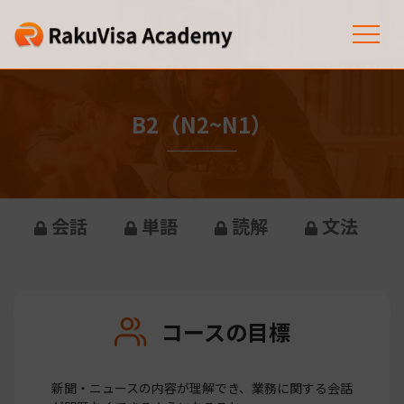
B2（N2~N1）
会話
単語
読解
文法
コースの目標
新聞・ニュースの内容が理解でき、業務に関する会話