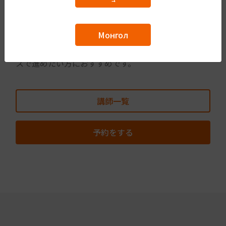
自由にテーマを選んで、先生と一緒に日本語会話の練
習をすることができます。
Монгол
宿題は出ませんので、単語や文法の学習を自分のペー
スで進めたい方におすすめです。
講師一覧
予約をする