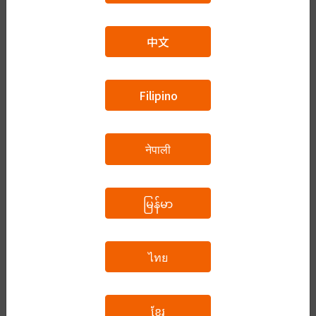
で内容を変更することはできません。
中文
（※3）宿題が毎回でます。宿題の内容を使って次回
の授業をしますので、宿題は授業までに必ず終えてく
ださい。
Filipino
カリキュラム
नेपाली
予約をする
မြန်မာ
ไทย
フリーコース
ខ្មែរ