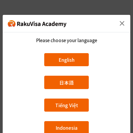
B2 カリキュラムコース
×
Please choose your language
全49回の授業
定められた
カリキュラムで会話・単語・文法・
English
読解を学びたい人はこちらのコースを受講して
ください。
日本語
会話練習41文、単語・漢字1159個、文法135個、読解
30文
Tiếng Việt
（※1）JOTでB１を終了している、もしくは
JLPTでN２合格レベルの人が対象のコースで
す。
Indonesia
（※2）授業は第一回から順番に進みます。途中