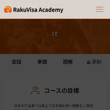
IT
会話
単語
読解
添削
コースの目標
日本のIT企業で仕事上で日本語を使い問題なく意思