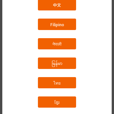
次回の授業をしますので、宿題は授業までに必
中文
ず終えてください。
Filipino
カリキュラム
予約をする
नेपाली
မြန်မာ
フリーコース
ไทย
ខ្មែរ
自由にテーマを選んで、先生と一緒に日本語会話の練
習をすることができます。