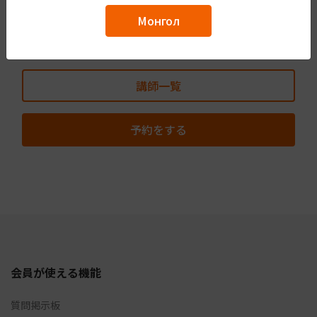
宿題は出ませんので、単語や文法の学習を自分のペー
Монгол
スで進めたい方におすすめです。
講師一覧
予約をする
会員が使える機能
質問掲示板