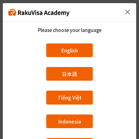
×
ITカリキュラムコース
Please choose your language
全24回の授業
English
定められたカリキュラムで会話・単語・読解を
学びたい人はこちらのコースを受講してくださ
い。
日本語
会話練習24文、単語10回、読解39文
（※1）JOTでB1を終了している、もしくは
Tiếng Việt
JLPTでN3合格レベルの人が対象のコースです。
（※2）授業は第一回から順番に進みます。途中
Indonesia
で内容を変更することはできません。
（※3）宿題が毎回でます。宿題の内容を使って