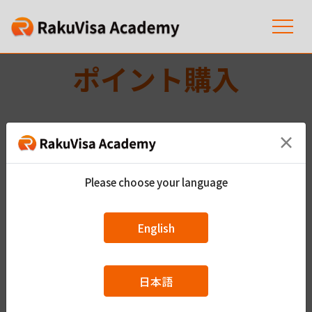
ポイント購入
×
注意事項１
ポイントは有効期限を過ぎると無効になり
ます。
Please choose your language
注意事項２
資金決済法に関する法律に基づいて、払戻
しが認められる場合を除き、購入後の払戻
しは致しません。
English
日本語
就職支援サービス
日本語学習サービス