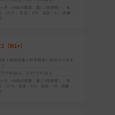
4ヶ月（49回の授業、週に3回授業）。単
語：1159 、文法：135、会話：41、読解：
0
C1（N1+）
日本人母語話者と同等程度に会話ができる
こと。
JOTでB2以上。JLPTでN1以上。
3ヶ月（40回の授業、週に3回授業）。単
語：1378、文法：123、会話：38、読解：
0