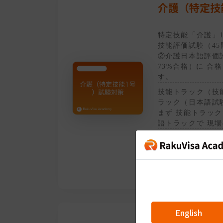
介護（特定技
特定技能「介護」1
技能評価試験（45
②介護日本語評価試
73%合格）に 合
す。
技能トラック（技
ラック（日本語試
まず 技能トラック
語トラックで 現場
総ルビ・やさしい
ム語・英語・イン
元＝単語→単語テ
ト。模試2回付き
English
ビジネス