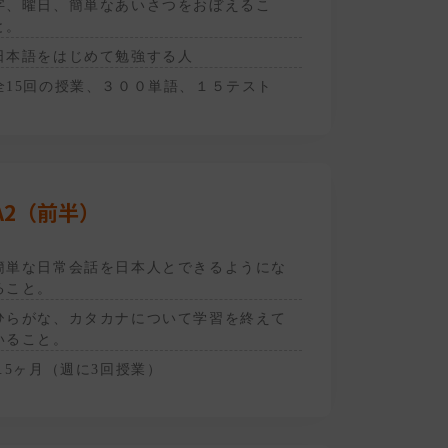
字、曜日、簡単なあいさつをおぼえるこ
と。
日本語をはじめて勉強する人
全15回の授業、３００単語、１５テスト
A2（前半）
簡単な日常会話を日本人とできるようにな
ること。
ひらがな、カタカナについて学習を終えて
いること。
1.5ヶ月（週に3回授業）