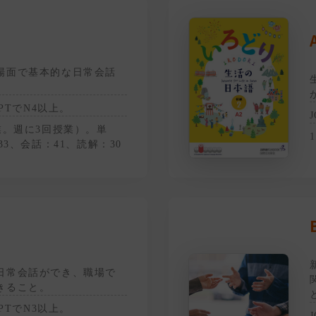
）
場面で基本的な日常会話
LPTでN4以上。
業。週に3回授業）。単
33、会話：41、読解：30
）
日常会話ができ、職場で
きること。
LPTでN3以上。