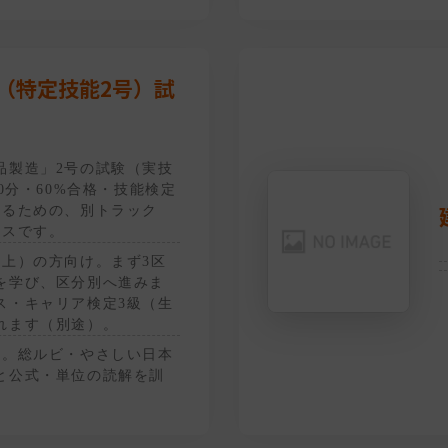
（特定技能2号）試
品製造」2号の試験（実技
80分・60%合格・技能検定
するための、別トラック
ースです。
以上）の方向け。まず3区
を学び、区分別へ進みま
ス・キャリア検定3級（生
れます（別途）。
元。総ルビ・やさしい日本
と公式・単位の読解を訓