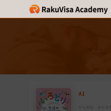
A1
ひらがな、かたか