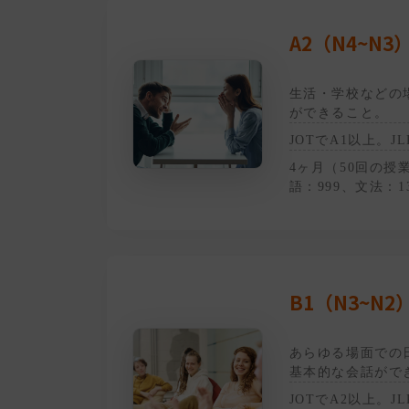
A2（N4~N3
生活・学校などの
ができること。
JOTでA1以上。J
4ヶ月（50回の授
語：999、文法：1
B1（N3~N2
あらゆる場面での
基本的な会話がで
JOTでA2以上。J