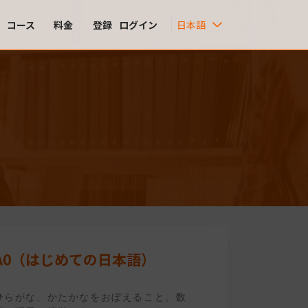
コース
料金
登録
ログイン
日本語
A0（はじめての日本語）
ひらがな、かたかなをおぼえること。数