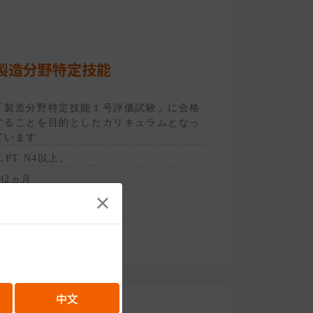
製造分野特定技能
「製造分野特定技能１号評価試験」に合格
することを目的としたカリキュラムとなっ
ています
JLPT N4以上。
約2ヵ月
×
中文
IT