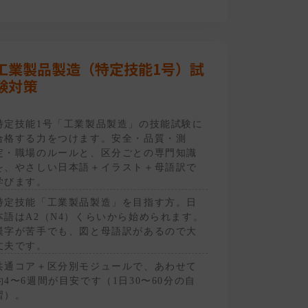
工業製品製造（特定技能1号）試
験対策
特定技能1号「工業製品製造」の技能試験に
合格する力をつけます。安全・品質・測
定・職場のルールと、区分ごとの専門知識
を、やさしい日本語＋イラスト＋母語訳で
学びます。
特定技能「工業製品製造」を目指す方。日
本語はA2（N4）くらいから始められます。
漢字が苦手でも、図と母語訳があるので大
丈夫です。
共通コア＋区分別モジュールで、あわせて
約4〜6週間が目安です（1日30〜60分の自
習）。