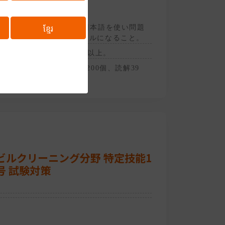
ខ្មែរ
日本のIT企業で仕事上で日本語を使い問題
なく意思疎通が図れるレベルになること。
JOTでB1以上。JLPTでN2以上。
約3ヶ月（会話24回、単語200個、読解39
回）
ビルクリーニング分野 特定技能1
号 試験対策