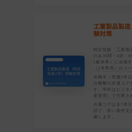
工業製品製造
験対策
特定技能「工業製
のみ30問・4択・
1級水準）に合格
（2号専用）のコ
在職中（実務3年
分横断の共通コア
す。学科はビジネ
産管理）で代替さ
共通コアは全7単
語で、長い条件文
練します。