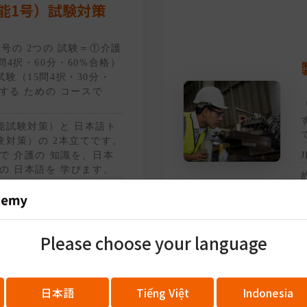
能1号）試験対策
号の 2つの 試験＝①介護
問4択・60分・60%合格）
験（15問4択・30分・
格する ための コースで
能試験対策）と 日本語ト
験対策）の 2本立てです。
で 介護の 知識を、日本
の 日本語を 学びます。
 日本語。母語訳（ベトナ
ドネシア語）付き。各単
スト→読解→確認テス
。
Please choose your language
日本語
Tiếng Việt
Indonesia