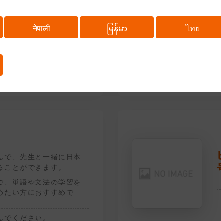
नेपाली
မြန်မာ
ไทย
ていて日本人社員や取引
で問題なく意思疎通がで
と
LPTでN2以上。
んで、先生と一緒に日本
ることができます。
で、単語や文法の学習を
めたい方におすすめで
んでください。