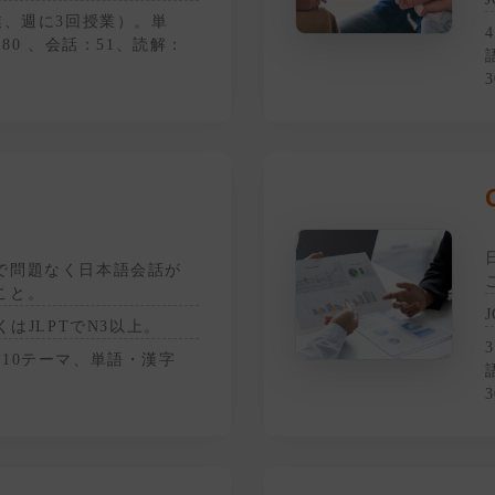
業、週に3回授業）。単
180 、会話：51、読解：
3
で問題なく日本語会話が
こと。
くはJLPTでN3以上。
10テーマ、単語・漢字
3