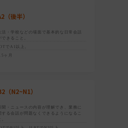
A2（後半）
生活・学校などの場面で基本的な日常会話
ができること。
JOTでA1以上。
1.5ヶ月
B2（N2~N1）
新聞・ニュースの内容が理解でき、業務に
関する会話が問題なくできるようになるこ
と。
JOTでB1以上。JLPTでN2以上。