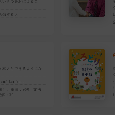
あいさつをおぼえるこ
勉強する人
）
日本人とできるようにな
 and katakana.
業）。単語：960、文法：
読解：30