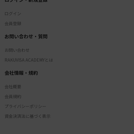
ログイン
会員登録
お問い合わせ・質問
お問い合わせ
RAKUVISA ACADEMYとは
会社情報・規約
会社概要
会員規約
プライバシーポリシー
資金決済法に基づく表示