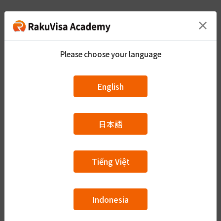
×
A1 カリキュラムコース
Please choose your language
全44回のコース授業
カリキュラムで会話・単語・文法・読解
English
定められた
を学びたい人はこちらのコースを受講してください。
会話練習35文、単語・漢字960個、文法111個、読解
日本語
30文
（※1）受講前に「ひらがな」「カタカナ」の学習を
Tiếng Việt
終えている必要があります。受講にはJLPTのN5レベ
ルが必要です。
（※2）授業は第一回から順番に進みます。途中で内
Indonesia
容を変更することはできません。