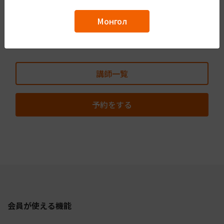
習をすることができます。
Монгол
宿題は出ませんので、単語や文法の学習を自分のペー
スで進めたい方におすすめです。
講師一覧
予約をする
会員が使える機能