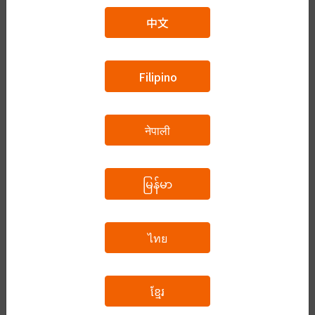
（※3）宿題が毎回でます。宿題の内容を使って次回
中文
の授業をしますので、宿題は授業までに必ず終えてく
ださい。
Filipino
カリキュラム
नेपाली
予約をする
မြန်မာ
ไทย
フリーコース
ខ្មែរ
自由にテーマを選んで、先生と一緒に日本語会話の練