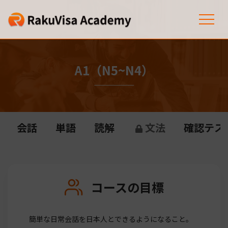
A1（N5~N4）
会話
単語
読解
文法
確認テス
コースの目標
簡単な日常会話を日本人とできるようになること。