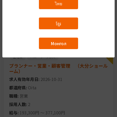
ไทย
都道府県:
Miyazaki
職種:
製造業（機械金属加工）
ខ្មែរ
採用人数:
2
給与:
174,460円
～
182,460円
Монгол
正社員
ハローワーク求人
プランナー・営業・顧客管理 （大分ショール
ーム）
求人有効年月日:
2026-10-31
都道府県:
Oita
職種:
営業
採用人数:
2
給与:
193,300円
～
377,100円