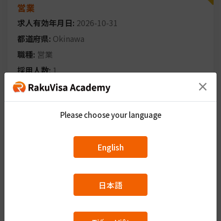
営業
求人有効年月日:
2026-10-31
都道府県:
Okinawa
職種:
営業
採用人数:
1
×
給与:
230,000円
～
260,000円
Please choose your language
正社員
ハローワーク求人
介護職員（１）【小規模多機能型施設 城西】
English
求人有効年月日:
2026-10-31
都道府県:
Okinawa
日本語
職種:
介護
採用人数:
1