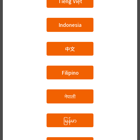
Tiếng Việt
給与:
210,150円
～
210,150円
Indonesia
正社員
ハローワーク求人
営業及び販売 【トライアル併用求人】
中文
求人有効年月日:
2026-10-31
都道府県:
Miyazaki
職種:
営業
Filipino
採用人数:
2
給与:
208,960円
～
288,960円
नेपाली
မြန်မာ
正社員
ハローワーク求人
剣道防具製造 【トライアル併用求人】
求人有効年月日:
2026-10-31